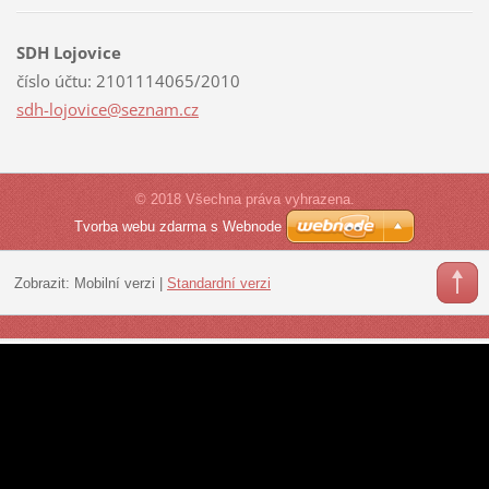
SDH Lojovice
číslo účtu: 2101114065/2010
sdh-lojo
vice@sez
nam.cz
© 2018 Všechna práva vyhrazena.
Tvorba webu zdarma s Webnode
Zobrazit:
Mobilní verzi
|
Standardní verzi