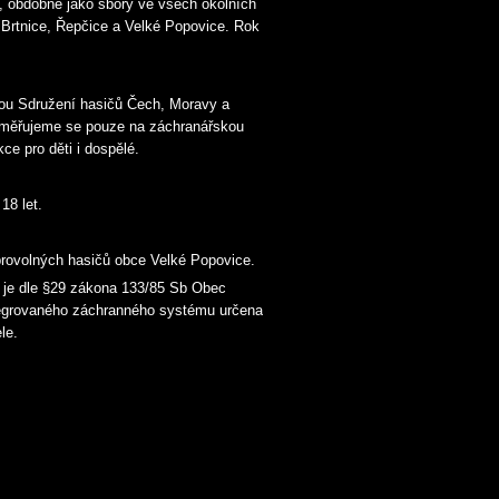
m, obdobně jako sbory ve všech okolních
 Brtnice, Řepčice a Velké Popovice. Rok
kou Sdružení hasičů Čech, Moravy a
aměřujeme se pouze na záchranářskou
ce pro děti i dospělé.
18 let.
brovolných hasičů obce Velké Popovice.
je dle §29 zákona 133/85 Sb Obec
ntegrovaného záchranného systému určena
le.