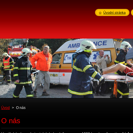
Úvodní stránka
Úvod
>
O nás
O nás