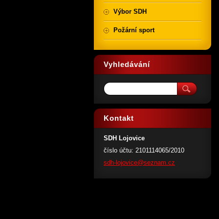
Výbor SDH
Požární sport
Vyhledávání
Kontakt
SDH Lojovice
číslo účtu: 2101114065/2010
sdh-lojo
vice@sez
nam.cz