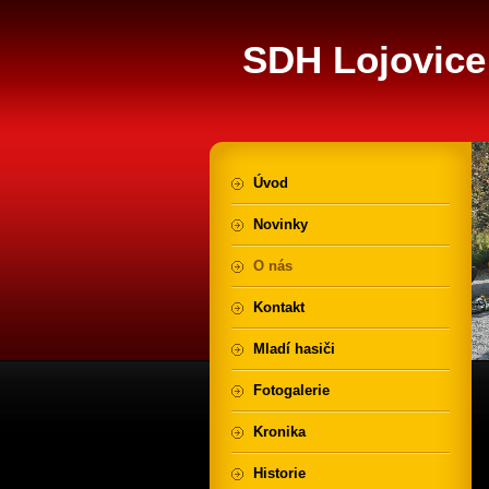
SDH Lojovice
Úvod
Novinky
O nás
Kontakt
Mladí hasiči
Fotogalerie
Kronika
Historie