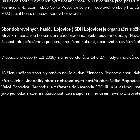
Hasičský sbor v Lojovicích byl založen v roce 1930 k ochraně proti požárů
vesnicích. Na území obce Velké Popovice byly mj. dobrovolné sbory hasičů
2000 přežil bohužel pouze sbor v Lojovicích.
Sbor dobrovolných hasičů Lojovice ( SDH Lojovice)
je organizační slož
Slezska - občanského sdružení působícího na úseku požární ochrany. Nez
činnost, ale pořádáme a podporujeme různé kulturní, sportovní a osvětové ak
V současné době (k 1.1.2019) máme 66 členů, z toho 27 mladých hasičů do 
16 členů našeho sboru vykonává navíc aktivní činnost v Jednotce sboru do
Zřizovatelem
Jednotky sboru dobrovolných hasičů obce Velké Popovice
Velké Popovice. Jednotka je zařazena do kategorie JPO III, a je v rámci I
jako jednotka s územní působností zasahující i mimo území svého zřizovate