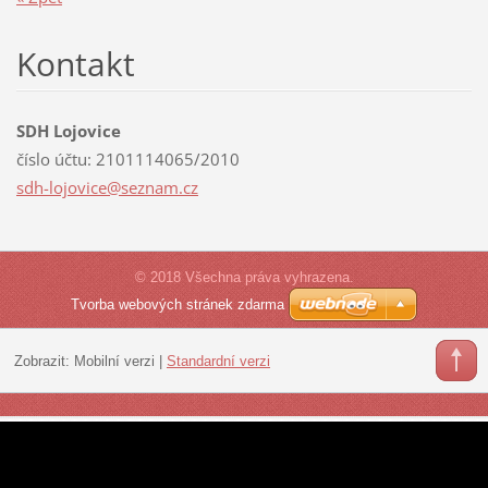
Kontakt
SDH Lojovice
číslo účtu: 2101114065/2010
sdh-lojo
vice@sez
nam.cz
© 2018 Všechna práva vyhrazena.
Tvorba webových stránek zdarma
Zobrazit:
Mobilní verzi
|
Standardní verzi