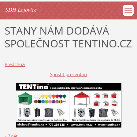
SDH Lojovice
STANY NÁM DODÁVÁ
SPOLEČNOST TENTINO.CZ
Předchozí
Spustit prezentaci
« Zpět