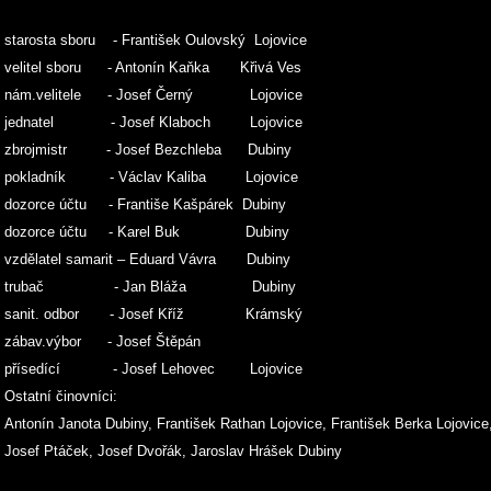
starosta sboru - František Oulovský Lojov
velitel sboru - Antonín Kaňka Křivá Ves
nám.velitele - Josef Černý Lojovice
jednatel - Josef Klaboch Lojovice
zbrojmistr - Josef Bezchleba Dubiny
pokladník - Václav Kaliba Lojovice
dozorce účtu - Františe Kašpárek Dubiny
dozorce účtu - Karel Buk Dubiny
vzdělatel samarit – Eduard Vávra Dubiny
trubač - Jan Bláža Dubiny
sanit. odbor - Josef Kříž Krámský
zábav.výbor - Josef Štěpán
přísedící - Josef Lehovec Lojovice
Ostatní činovníci:
Antonín Janota Dubiny, František Rathan Lojovice, František Berka Lojovice
Josef Ptáček, Josef Dvořák, Jaroslav Hrášek Dubiny