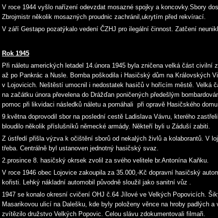
V roce 1944 vyšlo nařízení odevzdat mosazné spojky a koncovky.Sbory dos
Zbrojmistr několik mosazných proudnic zachránil,ukrytím před rekvírací.
V září Gestapo pozatýkalo vedení ČZHJ pro ilegální činnost. Zatčení neunik
Rok 1945
Při náletu amerických letadel 14.února 1945 byla zničena velká část civil
až po Pankrác a Nusle. Bomba poškodila i Hasičský dům na Královských Vi
v Lojovicich. Neštěstí umocnil i nedostatek hasičů v hořícím městě. Velká č
na začátku února převelena do Drážďan poničených předešlým bombardování
pomoc při likvidaci následků náletu a pomáhali při opravě Hasičského d
9.května doprovodil sbor na poslední cestě Ladislava Vávru, kterého zastřel
bloudilo několik příslušníků německé armády. Někteří byli u Záduší zabiti.
Z ústředí přišla výzva k očištění sborů od nekalých živlů a kolaborantů. V 
třeba. Centrálně byl ustanoven jednotný hasičský svaz.
2.prosince 8. hasičský okrsek zvolil za svého velitele br.Antonína Kaňku.
V roce 1946 obec Lojovice zakoupila za 35.000,-Kč dopravní hasičský aut
kořisti. Lehký nákladní automobil původně sloužil jako sanitní vůz .
1947 se konalo okresní cvičení OHJ č.64 Jílové ve Velkých Popovicích. Ši
Masarikovou ulicí na Dalešku, kde byly položeny věnce na hroby padlých a v
zvítězilo družstvo Velkých Popovic. Celou slávu zdokumentovali filmaři.