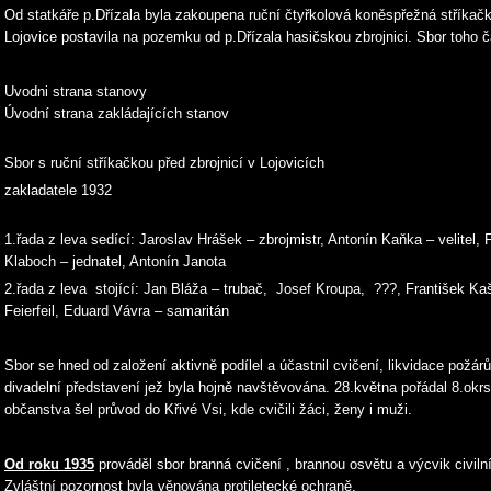
Od statkáře p.Dřízala byla zakoupena ruční čtyřkolová koněspřežná stříka
Lojovice postavila na pozemku od p.Dřízala hasičskou zbrojnici. Sbor toho č
Uvodni strana stanovy
Úvodní strana zakládajících stanov
Sbor s ruční stříkačkou před zbrojnicí v Lojovicíc
zakladatele 1932
1.řada z leva sedící: Jaroslav Hrášek – zbrojmistr, Antonín Kaňka – velitel, 
Klaboch – jednatel, Antonín Janota
2.řada z leva stojící: Jan Bláža – trubač, Josef Kroupa, ???, František Ka
Feierfeil, Eduard Vávra – samaritán
Sbor se hned od založení aktivně podílel a účastnil cvičení, likvidace požár
divadelní představení jež byla hojně navštěvována. 28.května pořádal 8.okrs
občanstva šel průvod do Křivé Vsi, kde cvičili žáci, ženy i muži.
Od roku 1935
prováděl sbor branná cvičení , brannou osvětu a výcvik civiln
Zvláštní pozornost byla věnována protiletecké ochraně.