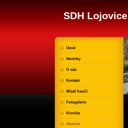
SDH Lojovice
Úvod
Novinky
O nás
Kontakt
Mladí hasiči
Fotogalerie
Kronika
Historie