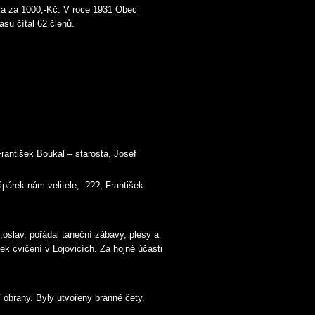
čka za 1000,-Kč. V roce 1931 Obec
asu čítal 62 členů.
h
František Boukal – starosta, Josef
špárek nám.velitele, ???, František
ů,oslav, pořádal taneční zábavy, plesy a
ek cvičení v Lojovicích. Za hojné účasti
í obrany. Byly utvořeny branné čety.