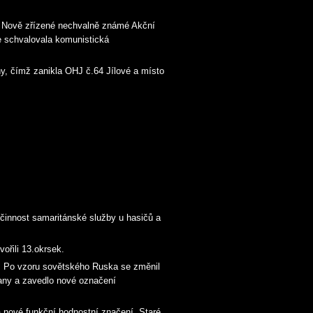
o. Nově zřízené nechvalně známé Akční
e schvalovala komunistická
y, čímž zanikla OHJ č.64 Jílové a místo
 činnost samaritánské služby u hasičů a
ořili 13.okrsek.
. Po vzoru sovětského Ruska se změnil
any a zavedlo nové označení
 nové funkční hodnostní značení. Staré