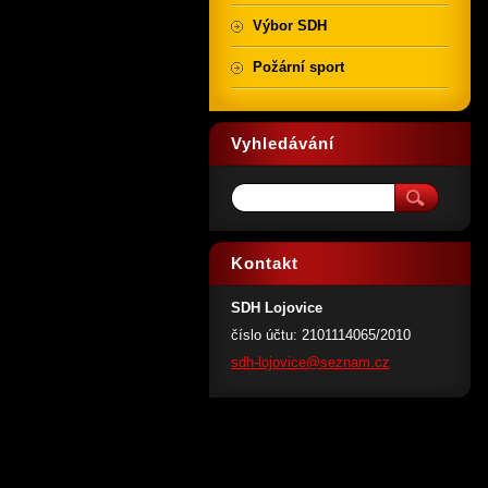
Výbor SDH
Požární sport
Vyhledávání
Kontakt
SDH Lojovice
číslo účtu: 2101114065/2010
sdh-lojo
vice@sez
nam.cz