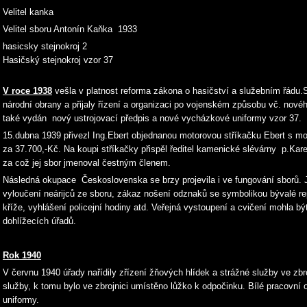
Velitel kanka
Velitel sboru Antonín Kaňka 1933
hasicsky stejnokroj 2
Hasičský stejnokroj vzor 37
V roce 1938
vešla v platnost reforma zákona o hasičství a služebním řádu.
národní obrany a přijaly řízení a organizaci po vojenském způsobu vč. nové
také vydán nový ustrojovací předpis a nové vycházkové uniformy vzor 37.
15.dubna 1939 přivezl Ing.Ebert objednanou motorovou stříkačku Ebert s m
za 37.700,-Kč. Na koupi stříkačky přispěl ředitel kamenické slévárny p.Ka
za což jej sbor jmenoval čestným členem.
Následná okupace Československa se brzy projevila i ve fungování sborů. Je
vyloučení neárijců ze sboru, zákaz nošení odznaků se symbolikou bývalé r
kříže, vyhlášení policejní hodiny atd. Veřejná vystoupení a cvičení mohla 
dohlížecích úřadů.
Rok 1940
V červnu 1940 úřady nařídily zřízení žňových hlídek a strážné služby ve zbr
služby, k tomu bylo ve zbrojnici umístěno lůžko k odpočinku. Bílé pracovní 
uniformy.