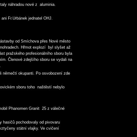
taly náhradou nové z aluminia.
l ani Fr.Urbánek jednatel OHJ.
ní zástavby od Smíchova přes Nové město
nohradech. Hřmot explozí byl slyšet až
ást pražského profesionálního sboru byla
m. Členové zdejšího sboru se vydali na
omu.
ili němečtí okupanti. Po osvobození zde
lojovickém sboru toho naštěstí nebylo
omobil Phanomen Granit 25 z válečné
ky hasičů pochodovaly od pivovaru
ztyčeny státní vlajky. Ve cvičení