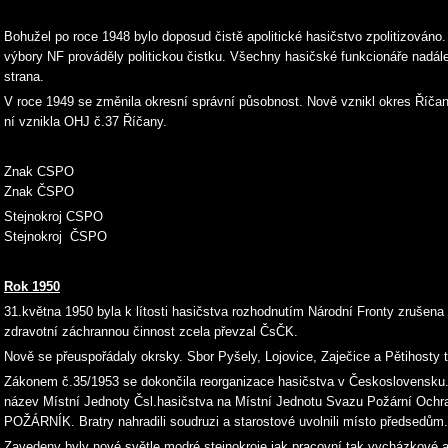
Bohužel po roce 1948 bylo doposud čistě apolitické hasičstvo zpolitizován
výbory NF prováděly politickou čistku. Všechny hasičské funkcionáře nadál
strana.
V roce 1949 se změnila okresní správní působnost. Nově vznikl okres Říčan
ní vznikla OHJ č.37 Říčany.
Znak CSPO
Znak ČSPO
Stejnokroj CSPO
Stejnokroj ČSPO
Rok 1950
31.května 1950 byla k lítosti hasičstva rozhodnutím Národní Fronty zrušena
zdravotní záchrannou činnost zcela převzal ČsČK.
Nově se přeuspořádaly okrsky. Sbor Pyšely, Lojovice, Zaječice a Pětihosty tv
Zákonem č.35/1953 se dokončila reorganizace hasičstva v Československu
název Místní Jednoty Čsl.hasičstva na Místní Jednotu Svazu Požární Ochr
POŽÁRNÍK. Bratry nahradili soudruzi a starostové uvolnili místo předsedům.
Zavedeny byly nové světle modré stejnokroje jak pracovní tak vycházkové a