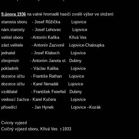
9.února 1936
na valné hromadě hasiči zvolili výbor ve složení:
starosta sboru - Josef Růžička Lojovice
nám.starosty - Josef Lehovec Lojovice
velitel sboru - Antonín Kaňka Křivá Ves
zást.velitele - Antonín Zazvonil Lojovice-Chaloupka
jednatel - Josef Klaboch Lojovice
zbrojmistr - Antoním Janota st. Dubiny
pokladník - Václav Kaliba Lojovice
dozorce účtu - Františe Rathan Lojovice
dozorce účtu - Karel Nenadál Lojovice
vzdělatel - František Feierfeil Dubiny
vedoucí žactva - Karel Kučera Lojovice
přísedící - Jan Hynek Lojovice –Kozák
Cvicny vyjezd
Cvičný výjezd sboru, Křivá Ves r.1933