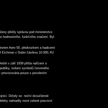
Sbory přešly správou pod ministerstvo
ho hodnostního, funkčního značení. Byl
otorem Aero 50, předvozkem a hadicemi
rel Eichman z Dubin částkou 10.000,-Kč
ště v září 1939 přišla nařízení o
epubliky, nošení symbolů červeného
být provozována pouze s povolením
ojnici. Držely se noční dvoučlenné
obleky nahradily nové zelené pracovní