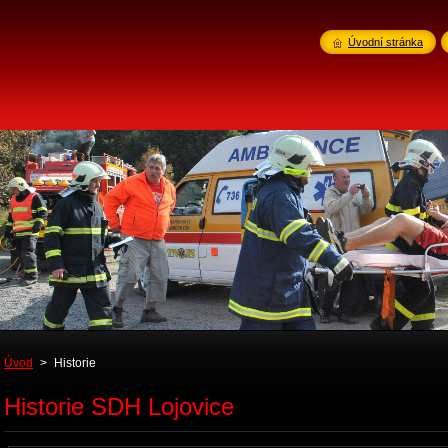
Úvodní stránka
Úvod
>
Historie
Historie SDH Lojovice