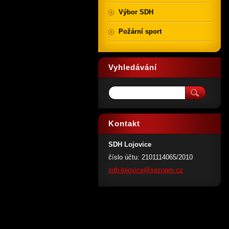
Výbor SDH
Požární sport
Vyhledávání
Kontakt
SDH Lojovice
číslo účtu: 2101114065/2010
sdh-lojo
vice@sez
nam.cz