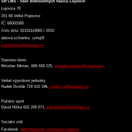
SH ČMS - Sbor dobrovolných hasičů Lojovice
Lojovice 70
251 69 Velké Popovice
IČ: 66003385
číslo účtu: 02101114065 / 2010
datová schránka: cyhuj5f
sdh-lojovice@seznam.cz
Starosta sboru
Miroslav Němec, 606 659 225,
miroslav.nemec@icloud.com
Velitel výjezdové jednotky
Radek Dvořák 728 410 196,
coudy.car@sezna
m.cz
Požární sport
David Hůrka 602 206 071,
sdh-lojovice@seznam.cz
Sociální sítě
Facebook:
www.facebook.com/hasici.lojovice