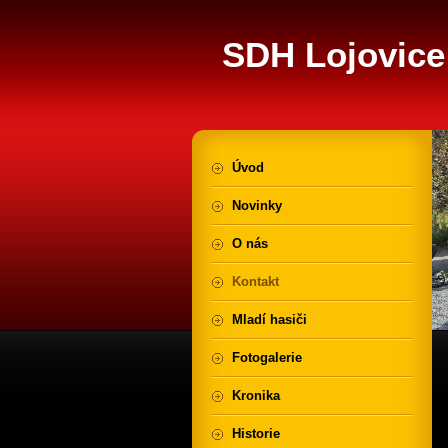
SDH Lojovice
Úvod
Novinky
O nás
Kontakt
Mladí hasiči
Fotogalerie
Kronika
Historie