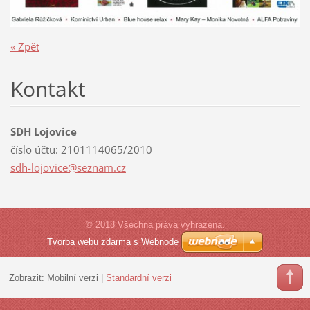
« Zpět
Kontakt
SDH Lojovice
číslo účtu: 2101114065/2010
sdh-lojo
vice@sez
nam.cz
© 2018 Všechna práva vyhrazena.
Tvorba webu zdarma s Webnode
Zobrazit:
Mobilní verzi
|
Standardní verzi