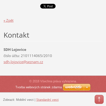
« Zpět
Kontakt
SDH Lojovice
číslo účtu: 2101114065/2010
sdh-lojo
vice@sez
nam.cz
© 2018 Všechna práva vyhrazena.
Tvorba webových stránek zdarma
Zobrazit:
Mobilní verzi
|
Standardní verzi