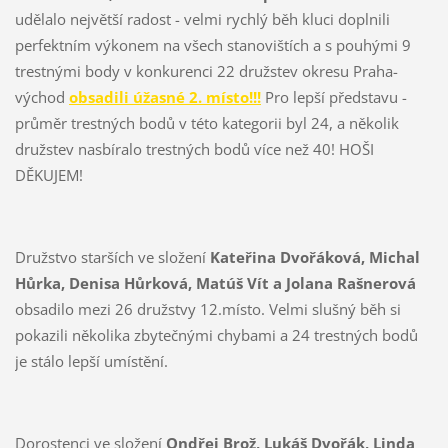
udělalo největší radost - velmi rychlý běh kluci doplnili
perfektním výkonem na všech stanovištích a s pouhými 9
trestnými body v konkurenci 22 družstev okresu Praha-
východ
obsadili úžasné 2. místo!!!
Pro lepší představu -
průměr trestných bodů v této kategorii byl 24, a několik
družstev nasbíralo trestných bodů více než 40! HOŠI
DĚKUJEM!
Družstvo starších ve složení
Kateřina Dvořáková, Michal
Hůrka, Denisa Hůrková, Matúš Vít a Jolana Rašnerová
obsadilo mezi 26 družstvy 12.místo. Velmi slušný běh si
pokazili několika zbytečnými chybami a 24 trestných bodů
je stálo lepší umístění.
Dorostenci ve složení
Ondřej Brož, Lukáš Dvořák, Linda