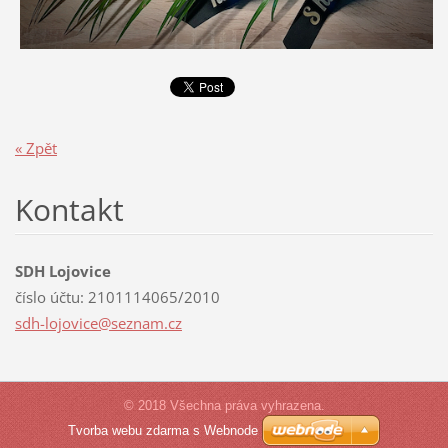
« Zpět
Kontakt
SDH Lojovice
číslo účtu: 2101114065/2010
sdh-lojo
vice@sez
nam.cz
© 2018 Všechna práva vyhrazena.
Tvorba webu zdarma s Webnode