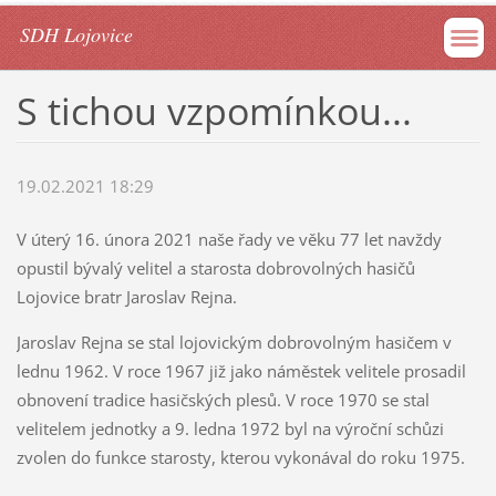
SDH Lojovice
S tichou vzpomínkou...
19.02.2021 18:29
V úterý 16. února 2021 naše řady ve věku 77 let navždy
opustil bývalý velitel a starosta dobrovolných hasičů
Lojovice bratr Jaroslav Rejna.
Jaroslav Rejna se stal lojovickým dobrovolným hasičem v
lednu 1962. V roce 1967 již jako náměstek velitele prosadil
obnovení tradice hasičských plesů. V roce 1970 se stal
velitelem jednotky a 9. ledna 1972 byl na výroční schůzi
zvolen do funkce starosty, kterou vykonával do roku 1975.