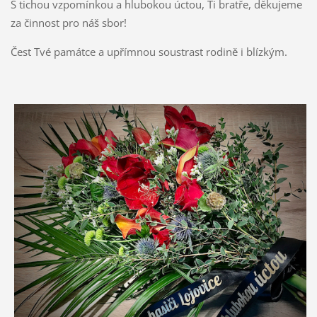
S tichou vzpomínkou a hlubokou úctou, Ti bratře, děkujeme
za činnost pro náš sbor!
Čest Tvé památce a upřímnou soustrast rodině i blízkým.