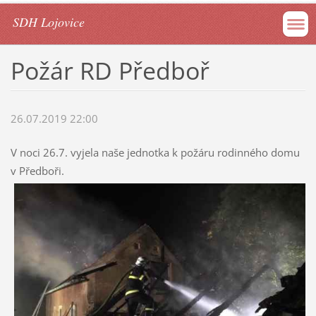
SDH Lojovice
Požár RD Předboř
26.07.2019 22:00
V noci 26.7. vyjela naše jednotka k požáru rodinného domu
v Předboři.