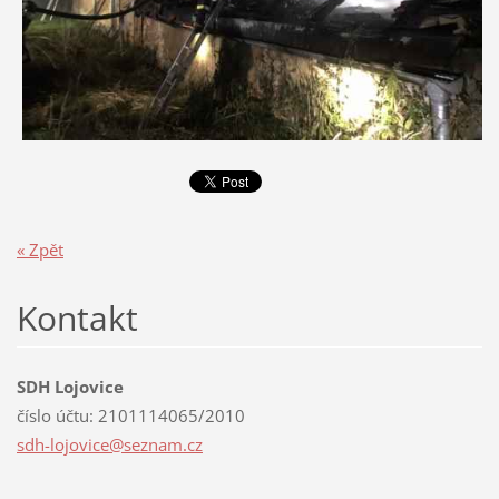
« Zpět
Kontakt
SDH Lojovice
číslo účtu: 2101114065/2010
sdh-lojo
vice@sez
nam.cz