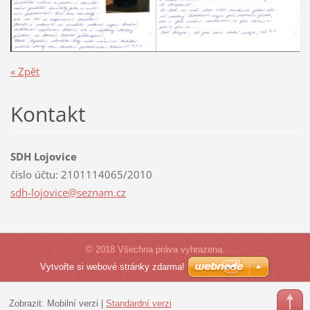
« Zpět
Kontakt
SDH Lojovice
číslo účtu: 2101114065/2010
sdh-lojo
vice@sez
nam.cz
© 2018 Všechna práva vyhrazena.
Vytvořte si webové stránky zdarma!
Zobrazit:
Mobilní verzi
|
Standardní verzi