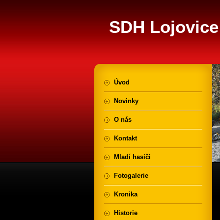
SDH Lojovice
Úvod
Novinky
O nás
Kontakt
Mladí hasiči
Fotogalerie
Kronika
Historie