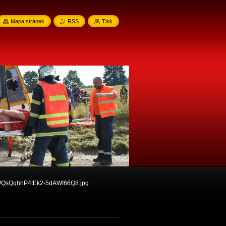
Mapa stránek
RSS
Tisk
0WQsQqhhP4tEk2-5dAWf66Q8.jpg