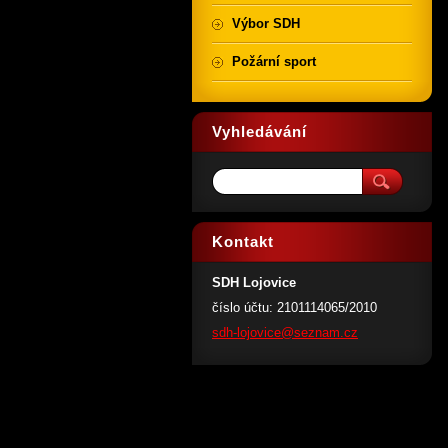
Výbor SDH
Požární sport
Vyhledávání
Kontakt
SDH Lojovice
číslo účtu: 2101114065/2010
sdh-lojo
vice@sez
nam.cz