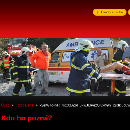
Úvodní stránka
Úvod
>
Fotogalerie
>
xyeIW7o-fkRTmtC0DZ6I_J-iwJl3PezGi8xw9nTjqKfki8c
Kdo ho pozná?