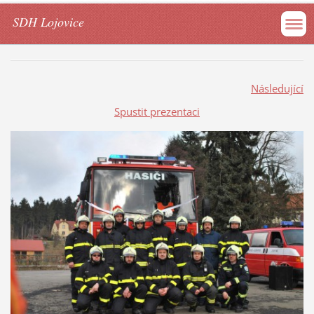
SDH Lojovice
Následující
Spustit prezentaci