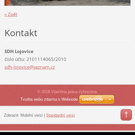
« Zpět
Kontakt
SDH Lojovice
číslo účtu: 2101114065/2010
sdh-lojo
vice@sez
nam.cz
© 2018 Všechna práva vyhrazena.
Tvorba webu zdarma s Webnode
Zobrazit:
Mobilní verzi
|
Standardní verzi