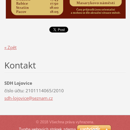
« Zpět
Kontakt
SDH Lojovice
číslo účtu: 2101114065/2010
sdh-lojo
vice@sez
nam.cz
© 2018 Všechna práva vyhrazena.
Tvorba webových stránek zdarma