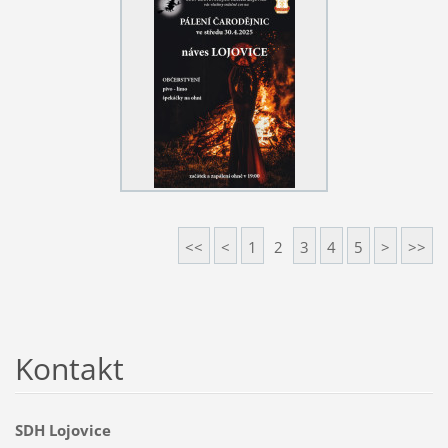
<<
<
1
2
3
4
5
>
>>
Kontakt
SDH Lojovice