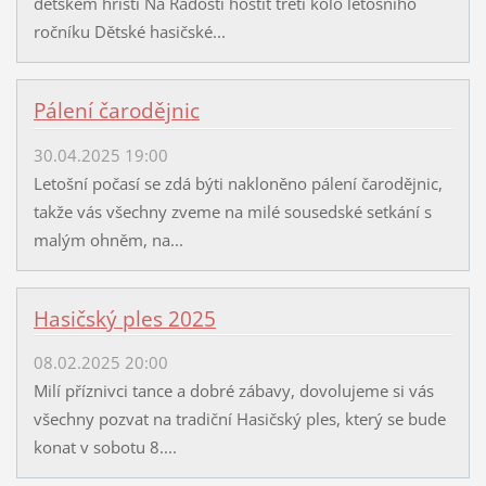
dětském hřišti Na Radosti hostit třetí kolo letošního
ročníku Dětské hasičské...
Pálení čarodějnic
30.04.2025 19:00
Letošní počasí se zdá býti nakloněno pálení čarodějnic,
takže vás všechny zveme na milé sousedské setkání s
malým ohněm, na...
Hasičský ples 2025
08.02.2025 20:00
Milí příznivci tance a dobré zábavy, dovolujeme si vás
všechny pozvat na tradiční Hasičský ples, který se bude
konat v sobotu 8....