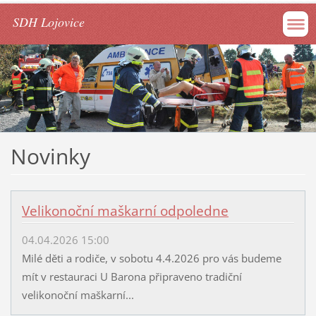
SDH Lojovice
Novinky
Velikonoční maškarní odpoledne
04.04.2026 15:00
Milé děti a rodiče, v sobotu 4.4.2026 pro vás budeme
mít v restauraci U Barona připraveno tradiční
velikonoční maškarní...