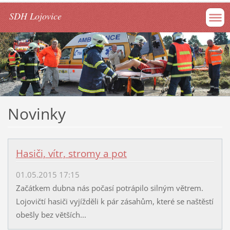
SDH Lojovice
Novinky
Hasiči, vítr, stromy a pot
01.05.2015 17:15
Začátkem dubna nás počasí potrápilo silným větrem.
Lojovičtí hasiči vyjížděli k pár zásahům, které se naštěstí
obešly bez větších...