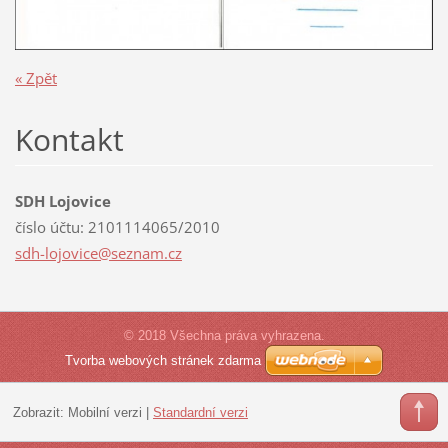
« Zpět
Kontakt
SDH Lojovice
číslo účtu: 2101114065/2010
sdh-lojo
vice@sez
nam.cz
© 2018 Všechna práva vyhrazena.
Tvorba webových stránek zdarma
Zobrazit:
Mobilní verzi
|
Standardní verzi