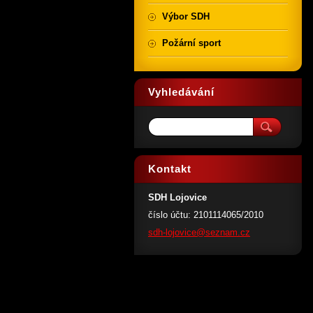
Výbor SDH
Požární sport
Vyhledávání
Kontakt
SDH Lojovice
číslo účtu: 2101114065/2010
sdh-lojo
vice@sez
nam.cz