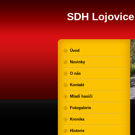
SDH Lojovice
Úvod
Novinky
O nás
Kontakt
Mladí hasiči
Fotogalerie
Kronika
Historie