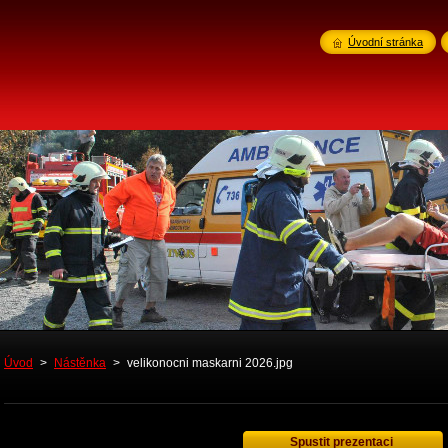
Úvodní stránka
Úvod
>
Nástěnka
>
velikonocni maskarni 2026.jpg
Spustit prezentaci