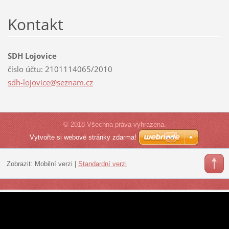
Kontakt
SDH Lojovice
číslo účtu: 2101114065/2010
sdh-lojo
vice@sez
nam.cz
© 2018 Všechna práva vyhrazena.
Vytvořte si webové stránky zdarma!
Zobrazit:
Mobilní verzi
|
Standardní verzi