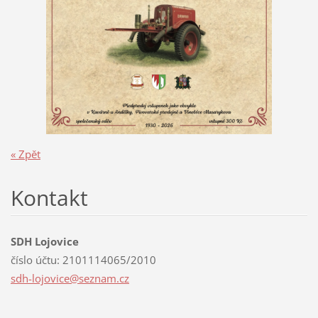
« Zpět
Kontakt
SDH Lojovice
číslo účtu: 2101114065/2010
sdh-lojo
vice@sez
nam.cz